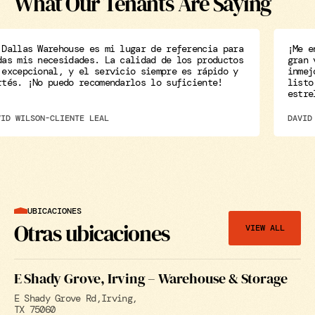
What Our Tenants Are Saying
Dallas Warehouse es mi lugar de referencia para
¡Me en
as mis necesidades. La calidad de los productos
gran v
excepcional, y el servicio siempre es rápido y
inmejo
tés. ¡No puedo recomendarlos lo suficiente!
listo 
estrel
ID WILSON
-
CLIENTE LEAL
DAVID 
UBICACIONES
Otras ubicaciones
VIEW ALL
E Shady Grove, Irving – Warehouse & Storage
E Shady Grove Rd
Irving
TX 75060